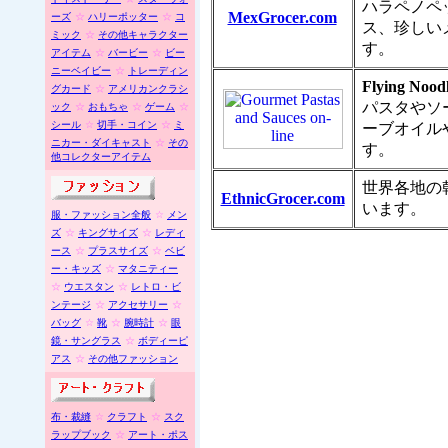
ハラペノペ
MexGrocer.com
ーズ
☆
ハリーポッター
☆
コ
ス、珍しい
ミック
☆
その他キャラクター
す。
アイテム
☆
バービー
☆
ビー
ニーベイビー
☆
トレーディン
Flying Nood
グカード
☆
アメリカンクラシ
パスタやソ
ック
☆
おもちゃ
☆
ゲーム
☆
シール
☆
切手・コイン
☆
ミ
ーブオイル
ニカー・ダイキャスト
☆
その
す。
他コレクターアイテム
世界各地の
EthnicGrocer.com
います。
服・ファッション全般
☆
メン
ズ
☆
キングサイズ
☆
レディ
ース
☆
プラスサイズ
☆
ベビ
ー・キッズ
☆
マタニティー
☆
ウエスタン
☆
レトロ・ビ
ンテージ
☆
アクセサリー
☆
バッグ
☆
靴
☆
腕時計
☆
眼
鏡・サングラス
☆
ボディーピ
アス
☆
その他ファッション
布・裁縫
☆
クラフト
☆
スク
ラップブック
☆
アート・ポス