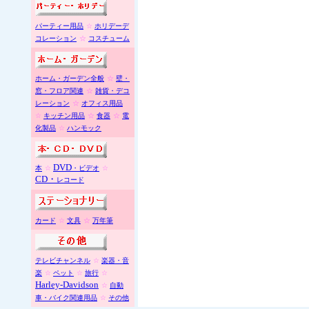
パーティー用品
☆
ホリデーデ
コレーション
☆
コスチューム
ホーム・ガーデン全般
☆
壁・
窓・フロア関連
☆
雑貨・デコ
レーション
☆
オフィス用品
☆
キッチン用品
☆
食器
☆
電
化製品
☆
ハンモック
DVD
本
☆
・ビデオ
☆
CD
・
レコード
カード
☆
文具
☆
万年筆
テレビチャンネル
☆
楽器・音
楽
☆
ペット
☆
旅行
☆
Harley-Davidson
☆
自動
車・バイク関連用品
☆
その他