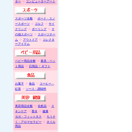
ター
☆
コンピューターアート
スポーツ全般
☆
ボード・スノ
ースポーツ
☆
ゴルフ
☆
サイ
クリング
☆
ボーリング
☆
そ
の他スポーツ
☆
スポーツチー
ム
☆
アウトドア
☆
コレクタ
ーアイテム
ベビー用品全般
☆
家具・ベッ
・
ト用品
☆
日用品
ギフト
お菓子
☆
食品
☆
コーヒー・
紅茶
☆
ソース・調味料
美容用品全般
☆
化粧品
☆
ス
キンケア
☆
香水
☆
健康
☆
ヨガ・フィットネス
☆
ろうそ
く・アロマセラピー
☆
ネイル
用品