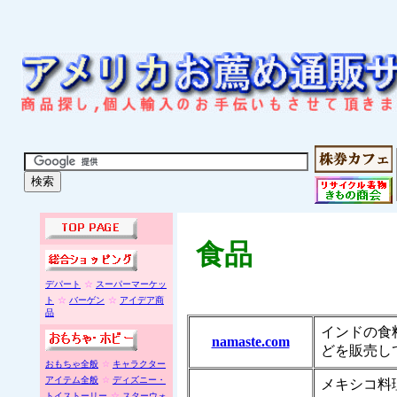
食品
デパート
☆
スーパーマーケッ
ト
☆
バーゲン
☆
アイデア商
品
インドの食
namaste.com
どを販売し
おもちゃ全般
☆
キャラクター
アイテム全般
☆
ディズニー・
メキシコ料
トイストーリー
☆
スターウォ