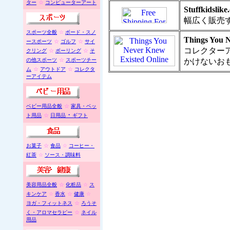
ター
☆
コンピューターアート
Stuffkidslike
幅広く販売
スポーツ全般
☆
ボード・スノ
Things You N
ースポーツ
☆
ゴルフ
☆
サイ
コレクター
クリング
☆
ボーリング
☆
そ
の他スポーツ
☆
スポーツチー
かけないお
ム
☆
アウトドア
☆
コレクタ
ーアイテム
ベビー用品全般
☆
家具・ベッ
・
ト用品
☆
日用品
ギフト
お菓子
☆
食品
☆
コーヒー・
紅茶
☆
ソース・調味料
美容用品全般
☆
化粧品
☆
ス
キンケア
☆
香水
☆
健康
☆
ヨガ・フィットネス
☆
ろうそ
く・アロマセラピー
☆
ネイル
用品