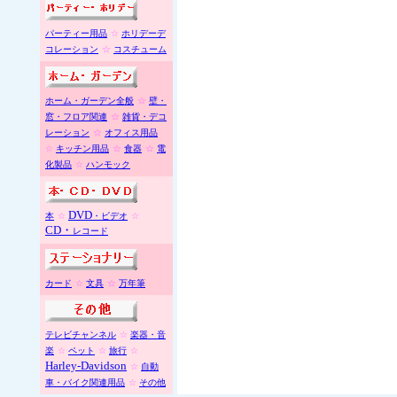
パーティー用品
☆
ホリデーデ
コレーション
☆
コスチューム
ホーム・ガーデン全般
☆
壁・
窓・フロア関連
☆
雑貨・デコ
レーション
☆
オフィス用品
☆
キッチン用品
☆
食器
☆
電
化製品
☆
ハンモック
DVD
本
☆
・ビデオ
☆
CD
・
レコード
カード
☆
文具
☆
万年筆
テレビチャンネル
☆
楽器・音
楽
☆
ペット
☆
旅行
☆
Harley-Davidson
☆
自動
車・バイク関連用品
☆
その他