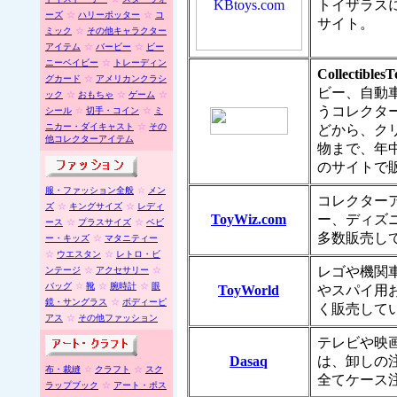
トイザラス
ーズ
☆
ハリーポッター
☆
コ
サイト。
ミック
☆
その他キャラクター
アイテム
☆
バービー
☆
ビー
ニーベイビー
☆
トレーディン
Collectibles
グカード
☆
アメリカンクラシ
ビー、自動
ック
☆
おもちゃ
☆
ゲーム
☆
うコレクタ
シール
☆
切手・コイン
☆
ミ
ニカー・ダイキャスト
☆
その
どから、ク
他コレクターアイテム
物まで、年
のサイトで
服・ファッション全般
☆
メン
コレクター
ズ
☆
キングサイズ
☆
レディ
ToyWiz.com
ー、ディズ
ース
☆
プラスサイズ
☆
ベビ
多数販売し
ー・キッズ
☆
マタニティー
☆
ウエスタン
☆
レトロ・ビ
レゴや機関
ンテージ
☆
アクセサリー
☆
バッグ
☆
靴
☆
腕時計
☆
眼
ToyWorld
やスパイ用
鏡・サングラス
☆
ボディーピ
く販売して
アス
☆
その他ファッション
テレビや映
Dasaq
は、卸しの
布・裁縫
☆
クラフト
☆
スク
全てケース
ラップブック
☆
アート・ポス