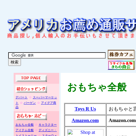
おもちゃ全般
デパート
☆
スーパーマーケッ
ト
☆
バーゲン
☆
アイデア商
品
Toys R Us
おもちゃと
Amazon.co
m
Amazon.co
m
おもちゃ全般
☆
キャラクター
アイテム全般
☆
ディズニー・
トイストーリー
☆
スターウォ