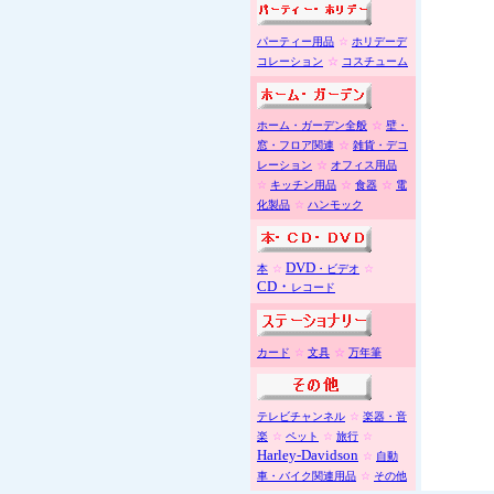
パーティー用品
☆
ホリデーデ
コレーション
☆
コスチューム
ホーム・ガーデン全般
☆
壁・
窓・フロア関連
☆
雑貨・デコ
レーション
☆
オフィス用品
☆
キッチン用品
☆
食器
☆
電
化製品
☆
ハンモック
DVD
本
☆
・ビデオ
☆
CD
・
レコード
カード
☆
文具
☆
万年筆
テレビチャンネル
☆
楽器・音
楽
☆
ペット
☆
旅行
☆
Harley-Davidson
☆
自動
車・バイク関連用品
☆
その他