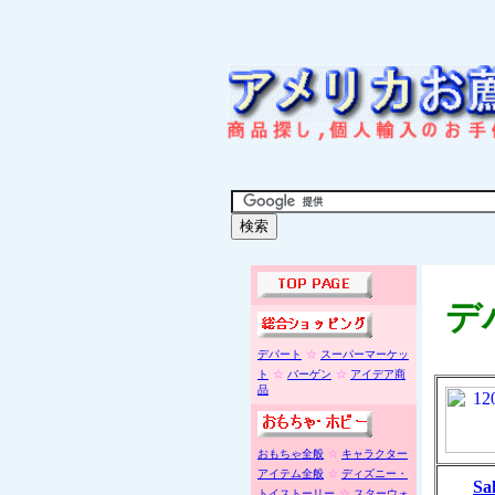
デ
デパート
☆
スーパーマーケッ
ト
☆
バーゲン
☆
アイデア商
品
おもちゃ全般
☆
キャラクター
アイテム全般
☆
ディズニー・
Sa
トイストーリー
☆
スターウォ