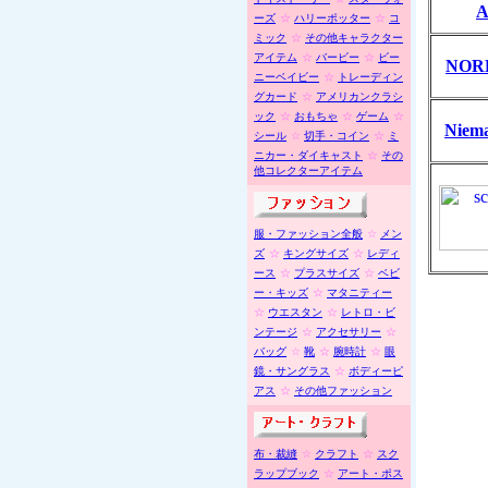
A
ーズ
☆
ハリーポッター
☆
コ
ミック
☆
その他キャラクター
アイテム
☆
バービー
☆
ビー
NOR
ニーベイビー
☆
トレーディン
グカード
☆
アメリカンクラシ
ック
☆
おもちゃ
☆
ゲーム
☆
Niem
シール
☆
切手・コイン
☆
ミ
ニカー・ダイキャスト
☆
その
他コレクターアイテム
服・ファッション全般
☆
メン
ズ
☆
キングサイズ
☆
レディ
ース
☆
プラスサイズ
☆
ベビ
ー・キッズ
☆
マタニティー
☆
ウエスタン
☆
レトロ・ビ
ンテージ
☆
アクセサリー
☆
バッグ
☆
靴
☆
腕時計
☆
眼
鏡・サングラス
☆
ボディーピ
アス
☆
その他ファッション
布・裁縫
☆
クラフト
☆
スク
ラップブック
☆
アート・ポス