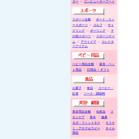
ター
☆
コンピューターアート
スポーツ全般
☆
ボード・スノ
ースポーツ
☆
ゴルフ
☆
サイ
クリング
☆
ボーリング
☆
そ
の他スポーツ
☆
スポーツチー
ム
☆
アウトドア
☆
コレクタ
ーアイテム
ベビー用品全般
☆
家具・ベッ
・
ト用品
☆
日用品
ギフト
お菓子
☆
食品
☆
コーヒー・
紅茶
☆
ソース・調味料
美容用品全般
☆
化粧品
☆
ス
キンケア
☆
香水
☆
健康
☆
ヨガ・フィットネス
☆
ろうそ
く・アロマセラピー
☆
ネイル
用品